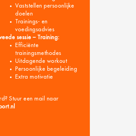
Vaststellen persoonlijke
doelen
Trainings- en
voedingsadvies
weede sessie – Training:
Efficiënte
trainingsmethodes
Uitdagende workout
Persoonlijke begeleiding
Extra motivatie
rd? Stuur een mail naar
ort.nl