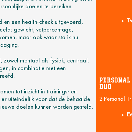
oonlijke doelen te bereiken.
T
d en een health-check uitgevoerd,
beeld: gewicht, vetpercentage,
 komen, maar ook waar sta ik nu
tdaging.
d, zowel mentaal als fysiek, centraal.
ngen, in combinatie met een
reefd.
Personal 
DUO
omen tot inzicht in trainings- en
2 Personal Tr
t er uiteindelijk voor dat de behaalde
nieuwe doelen kunnen worden gesteld.
Ee