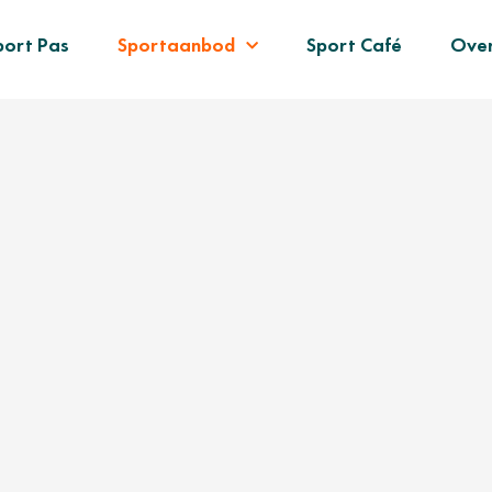
port Pas
Sportaanbod
Sport Café
Over