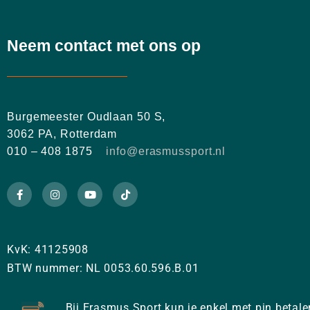
Neem contact met ons op
Burgemeester Oudlaan 50 S,
3062 PA, Rotterdam
010 – 408 1875
info@erasmussport.nl
KvK: 41125908
BTW nummer: NL 0053.60.596.B.01
Bij Erasmus Sport kun je enkel met pin betale