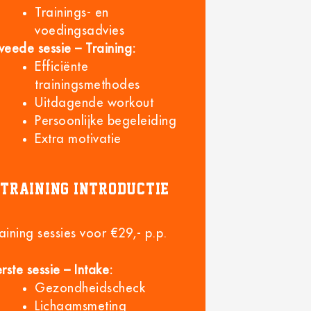
Trainings- en
voedingsadvies
weede sessie – Training:
Efficiënte
trainingsmethodes
Uitdagende workout
Persoonlijke begeleiding
Extra motivatie
Training introductie
aining sessies voor €29,- p.p.
rste sessie – Intake:
Gezondheidscheck
Lichaamsmeting